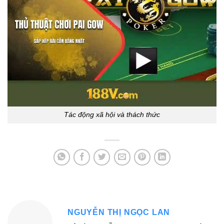
Tác động xã hội và thách thức
NGUYỄN THỊ NGỌC LAN