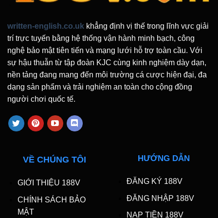
written-english.co.uk
khẳng định vị thế trong lĩnh vực giải
trí trực tuyến bằng hệ thống vận hành minh bạch, công
nghệ bảo mật tiên tiến và mạng lưới hỗ trợ toàn cầu. Với
sự hậu thuẫn từ tập đoàn KJC cùng kinh nghiệm dày dạn,
nền tảng đang mang đến môi trường cá cược hiện đại, đa
dạng sản phẩm và trải nghiệm an toàn cho cộng đồng
người chơi quốc tế.
HƯỚNG DẪN
VỀ CHÚNG TÔI
ĐĂNG KÝ 188V
GIỚI THIỆU 188V
ĐĂNG NHẬP 188V
CHÍNH SÁCH BẢO
MẬT
NẠP TIỀN 188V