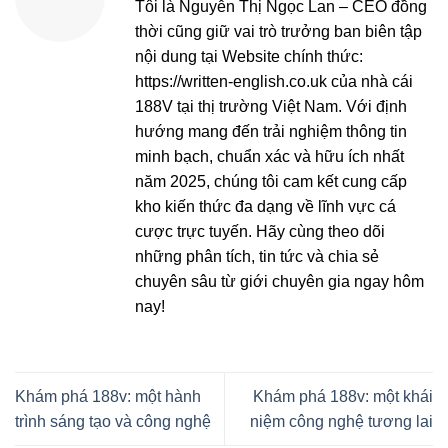
Tôi là Nguyễn Thị Ngọc Lan – CEO đồng
thời cũng giữ vai trò trưởng ban biên tập
nội dung tại Website chính thức:
https://written-english.co.uk của nhà cái
188V tại thị trường Việt Nam. Với định
hướng mang đến trải nghiệm thông tin
minh bạch, chuẩn xác và hữu ích nhất
năm 2025, chúng tôi cam kết cung cấp
kho kiến thức đa dạng về lĩnh vực cá
cược trực tuyến. Hãy cùng theo dõi
những phân tích, tin tức và chia sẻ
chuyên sâu từ giới chuyên gia ngay hôm
nay!
Khám phá 188v: một hành
Khám phá 188v: một khái
trình sáng tạo và công nghệ
niệm công nghệ tương lai