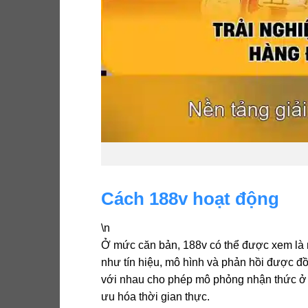
Cách 188v hoạt động
\n
Ở mức căn bản, 188v có thể được xem là mộ
như tín hiệu, mô hình và phản hồi được đ
với nhau cho phép mô phỏng nhận thức ở m
ưu hóa thời gian thực.