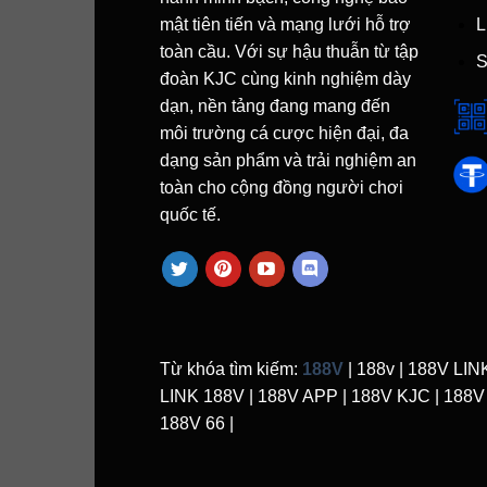
L
mật tiên tiến và mạng lưới hỗ trợ
toàn cầu. Với sự hậu thuẫn từ tập
S
đoàn KJC cùng kinh nghiệm dày
dạn, nền tảng đang mang đến
môi trường cá cược hiện đại, đa
dạng sản phẩm và trải nghiệm an
toàn cho cộng đồng người chơi
quốc tế.
Từ khóa tìm kiếm:
188V
| 188v | 188V L
LINK 188V | 188V APP | 188V KJC | 188
188V 66 |