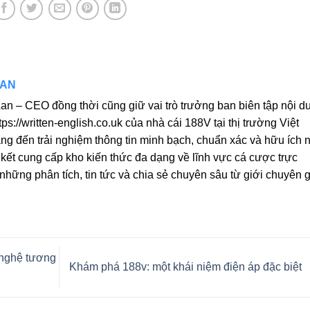
LAN
an – CEO đồng thời cũng giữ vai trò trưởng ban biên tập nội d
tps://written-english.co.uk của nhà cái 188V tại thị trường Việt
 đến trải nghiệm thông tin minh bạch, chuẩn xác và hữu ích 
kết cung cấp kho kiến thức đa dạng về lĩnh vực cá cược trực
những phân tích, tin tức và chia sẻ chuyên sâu từ giới chuyên g
 nghệ tương
Khám phá 188v: một khái niệm điện áp đặc biệt