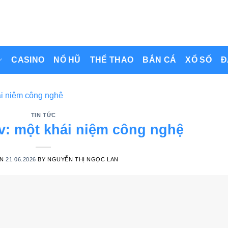
CASINO
NỔ HŨ
THỂ THAO
BẮN CÁ
XỔ SỐ
Đ
i niệm công nghệ
TIN TỨC
: một khái niệm công nghệ
ON
21.06.2026
BY
NGUYỄN THỊ NGỌC LAN