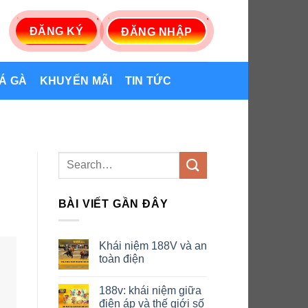
ĐĂNG KÝ
ĐĂNG NHẬP
Á GÀ
KHUYẾN MÃI
TIN TỨC
BÀI VIẾT GẦN ĐÂY
Khái niệm 188V và an
toàn điện
188v: khái niệm giữa
điện áp và thế giới số