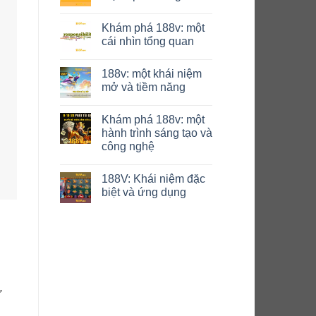
Khám phá 188v: một
cái nhìn tổng quan
188v: một khái niệm
mở và tiềm năng
Khám phá 188v: một
hành trình sáng tạo và
công nghệ
188V: Khái niệm đặc
biệt và ứng dụng
ữ