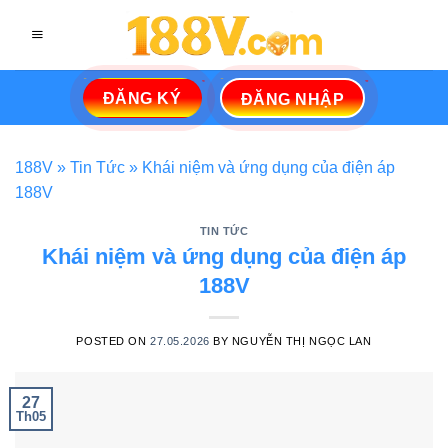
Skip
to
content
ĐĂNG KÝ
ĐĂNG NHẬP
188V
»
Tin Tức
»
Khái niệm và ứng dụng của điện áp
188V
TIN TỨC
Khái niệm và ứng dụng của điện áp
188V
POSTED ON
27.05.2026
BY
NGUYỄN THỊ NGỌC LAN
27
Th05