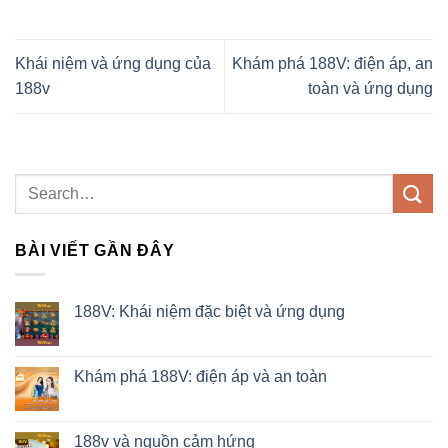
Khái niệm và ứng dụng của
Khám phá 188V: điện áp, an
188v
toàn và ứng dụng
BÀI VIẾT GẦN ĐÂY
188V: Khái niệm đặc biệt và ứng dụng
Khám phá 188V: điện áp và an toàn
188v và nguồn cảm hứng