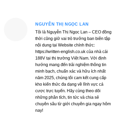
NGUYỄN THỊ NGỌC LAN
Tôi là Nguyễn Thị Ngọc Lan – CEO đồng
thời cũng giữ vai trò trưởng ban biên tập
nội dung tại Website chính thức:
https://written-english.co.uk của nhà cái
188V tại thị trường Việt Nam. Với định
hướng mang đến trải nghiệm thông tin
minh bạch, chuẩn xác và hữu ích nhất
năm 2025, chúng tôi cam kết cung cấp
kho kiến thức đa dạng về lĩnh vực cá
cược trực tuyến. Hãy cùng theo dõi
những phân tích, tin tức và chia sẻ
chuyên sâu từ giới chuyên gia ngay hôm
nay!