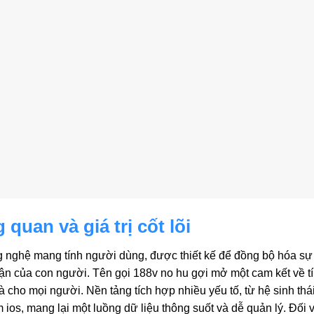
quan và giá trị cốt lõi
g nghệ mang tính người dùng, được thiết kế để đồng bộ hóa sự
 của con người. Tên gọi 188v no hu gợi mở một cam kết về t
 cho mọi người. Nền tảng tích hợp nhiều yếu tố, từ hệ sinh thá
os, mang lại một luồng dữ liệu thông suốt và dễ quản lý. Đối 