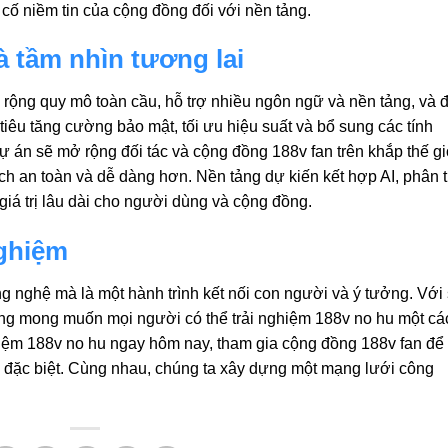
 cố niềm tin của cộng đồng đối với nền tảng.
à tầm nhìn tương lai
 rộng quy mô toàn cầu, hỗ trợ nhiều ngôn ngữ và nền tảng, và 
tiêu tăng cường bảo mật, tối ưu hiệu suất và bổ sung các tính
 án sẽ mở rộng đối tác và cộng đồng 188v fan trên khắp thế gi
h an toàn và dễ dàng hơn. Nền tảng dự kiến kết hợp AI, phân t
 giá trị lâu dài cho người dùng và cộng đồng.
nghiệm
g nghệ mà là một hành trình kết nối con người và ý tưởng. Với
ảng mong muốn mọi người có thể trải nghiệm 188v no hu một cá
ghiệm 188v no hu ngay hôm nay, tham gia cộng đồng 188v fan để
n đặc biệt. Cùng nhau, chúng ta xây dựng một mạng lưới công