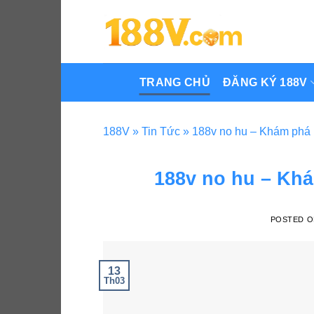
Skip
to
content
TRANG CHỦ
ĐĂNG KÝ 188V
188V
»
Tin Tức
»
188v no hu – Khám phá n
188v no hu – Khá
POSTED 
13
Th03