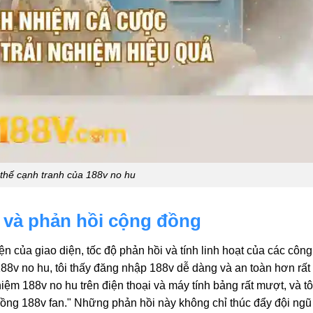
thế cạnh tranh của 188v no hu
 và phản hồi cộng đồng
n của giao diện, tốc độ phản hồi và tính linh hoạt của các công
188v no hu, tôi thấy đăng nhập 188v dễ dàng và an toàn hơn rất
iệm 188v no hu trên điện thoại và máy tính bảng rất mượt, và tô
ồng 188v fan." Những phản hồi này không chỉ thúc đẩy đội ngũ