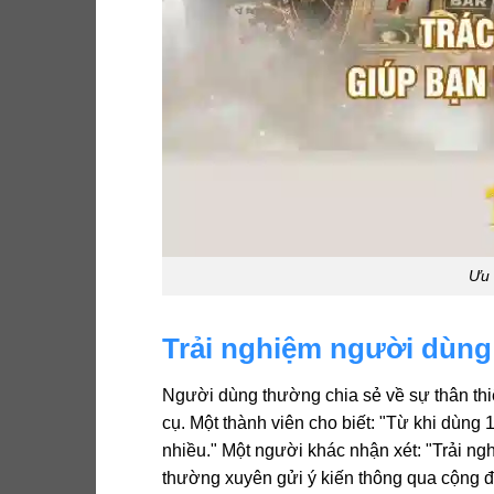
Ưu 
Trải nghiệm người dùng
Người dùng thường chia sẻ về sự thân thiệ
cụ. Một thành viên cho biết: "Từ khi dùng 
nhiều." Một người khác nhận xét: "Trải ngh
thường xuyên gửi ý kiến thông qua cộng đ