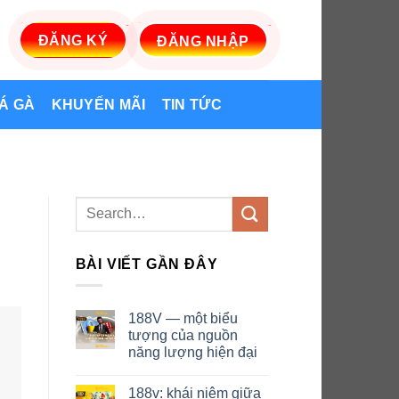
ĐĂNG KÝ
ĐĂNG NHẬP
Á GÀ
KHUYẾN MÃI
TIN TỨC
BÀI VIẾT GẦN ĐÂY
188V — một biểu
tượng của nguồn
năng lượng hiện đại
188v: khái niệm giữa