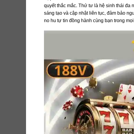
quyết thắc mắc. Thứ tư là hệ sinh thái đa 
sáng tạo và cập nhật liên tục, đảm bảo n
no hu tự tin đồng hành cùng bạn trong mọi