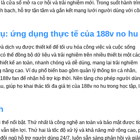
 là cửa sổ mở ra cơ hội và trải nghiệm mới. Trong suốt hành trìn
h bạch, hỗ trợ tận tâm và gắn kết mạng lưới người dùng với c
ụ: ứng dụng thực tế của 188v no hu
à dịch vụ được thiết kế để tối ưu hóa công việc và cuộc sống
 thể đồng bộ dữ liệu và trải nghiệm trên nhiều thiết bị một cá
hiết kế an toàn, nhanh chóng và dễ dùng, mang lại trải nghiệm
nâng cao. Ví dụ phổ biến bao gồm quản lý thông tin cá nhân,
 188v fan để nhận hỗ trợ kịp thời. Nền tảng cho phép người dù
, giúp họ khai thác tối đa giá trị của 188v no hu trong học tập,
h
i thế nổi bật. Thứ nhất là công nghệ an toàn và bảo mật được tí
ẫn tiện lợi. Thứ hai là tốc độ xử lý và khả năng mở rộng cao, 
 đội ngũ hỗ trợ người dùng 24/7, luôn sẵn sàng phản hồi và giải