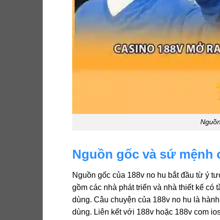
Nguồn
Nguồn gốc và sứ mệnh 
Nguồn gốc của 188v no hu bắt đầu từ ý tư
gồm các nhà phát triển và nhà thiết kế có 
dùng. Câu chuyện của 188v no hu là hành 
dùng. Liên kết với 188v hoặc 188v com io