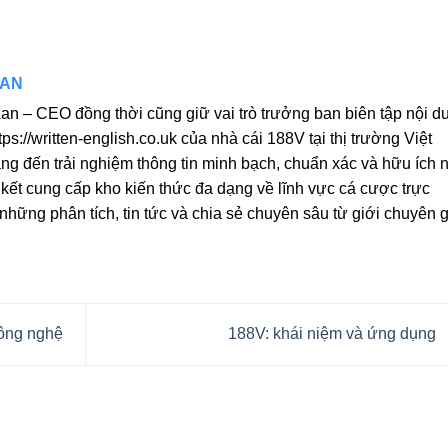
LAN
an – CEO đồng thời cũng giữ vai trò trưởng ban biên tập nội d
tps://written-english.co.uk của nhà cái 188V tại thị trường Việt
 đến trải nghiệm thông tin minh bạch, chuẩn xác và hữu ích 
kết cung cấp kho kiến thức đa dạng về lĩnh vực cá cược trực
những phân tích, tin tức và chia sẻ chuyên sâu từ giới chuyên g
công nghệ
188V: khái niệm và ứng dụng