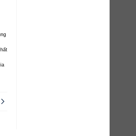
ung
nhất
ia