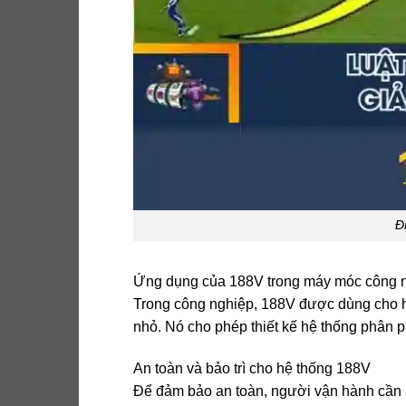
Đ
Ứng dụng của 188V trong máy móc công 
Trong công nghiệp, 188V được dùng cho hệ
nhỏ. Nó cho phép thiết kế hệ thống phân ph
An toàn và bảo trì cho hệ thống 188V
Để đảm bảo an toàn, người vận hành cần l