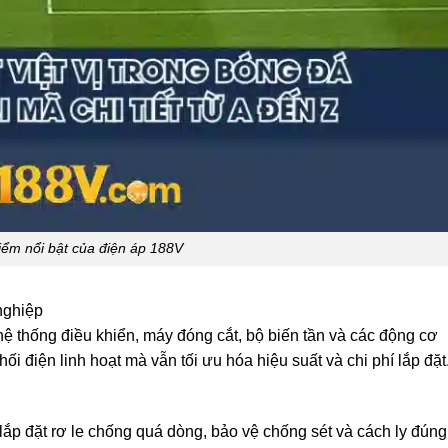
iểm nổi bật của điện áp 188V
nghiệp
 thống điều khiển, máy đóng cắt, bộ biến tần và các động cơ
ối điện linh hoạt mà vẫn tối ưu hóa hiệu suất và chi phí lắp đặt
ắp đặt rơ le chống quá dòng, bảo vệ chống sét và cách ly đúng