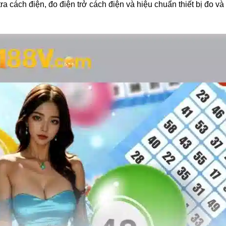
 cách điện, đo điện trở cách điện và hiệu chuẩn thiết bị đo và