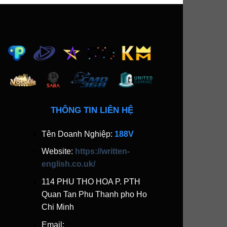
THÔNG TIN LIÊN HỆ
Tên Doanh Nghiệp:
188V
Website:
https://written-
english.co.uk/
114 PHU THO HOA P. PTH
Quan Tan Phu Thanh pho Ho
Chi Minh
Email: