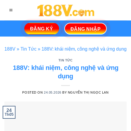
Skip
to
content
ĐĂNG KÝ
ĐĂNG NHẬP
188V
»
Tin Tức
»
188V: khái niệm, công nghệ và ứng dụng
TIN TỨC
188V: khái niệm, công nghệ và ứng
dụng
POSTED ON
24.05.2026
BY
NGUYỄN THỊ NGỌC LAN
24
Th05