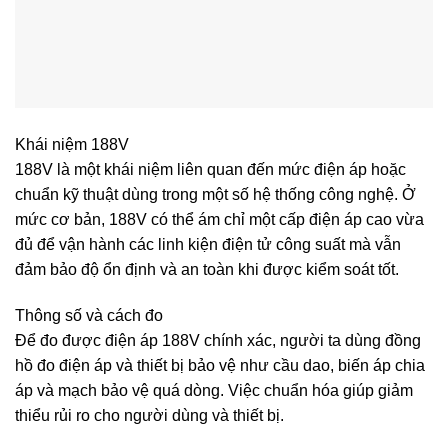
Khái niệm 188V
188V là một khái niệm liên quan đến mức điện áp hoặc
chuẩn kỹ thuật dùng trong một số hệ thống công nghệ. Ở
mức cơ bản, 188V có thể ám chỉ một cấp điện áp cao vừa
đủ để vận hành các linh kiện điện tử công suất mà vẫn
đảm bảo độ ổn định và an toàn khi được kiểm soát tốt.
Thông số và cách đo
Để đo được điện áp 188V chính xác, người ta dùng đồng
hồ đo điện áp và thiết bị bảo vệ như cầu dao, biến áp chia
áp và mạch bảo vệ quá dòng. Việc chuẩn hóa giúp giảm
thiểu rủi ro cho người dùng và thiết bị.