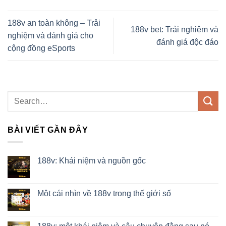
188v an toàn không – Trải
188v bet: Trải nghiệm và
nghiệm và đánh giá cho
đánh giá độc đáo
cộng đồng eSports
BÀI VIẾT GẦN ĐÂY
188v: Khái niệm và nguồn gốc
Một cái nhìn về 188v trong thế giới số