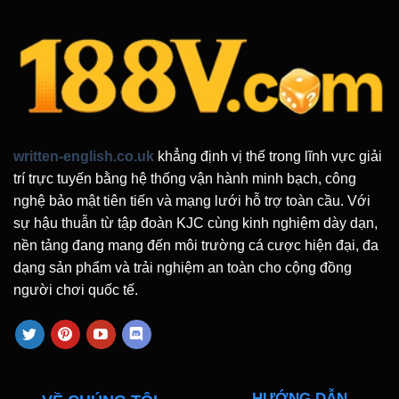
written-english.co.uk
khẳng định vị thế trong lĩnh vực giải
trí trực tuyến bằng hệ thống vận hành minh bạch, công
nghệ bảo mật tiên tiến và mạng lưới hỗ trợ toàn cầu. Với
sự hậu thuẫn từ tập đoàn KJC cùng kinh nghiệm dày dạn,
nền tảng đang mang đến môi trường cá cược hiện đại, đa
dạng sản phẩm và trải nghiệm an toàn cho cộng đồng
người chơi quốc tế.
HƯỚNG DẪN