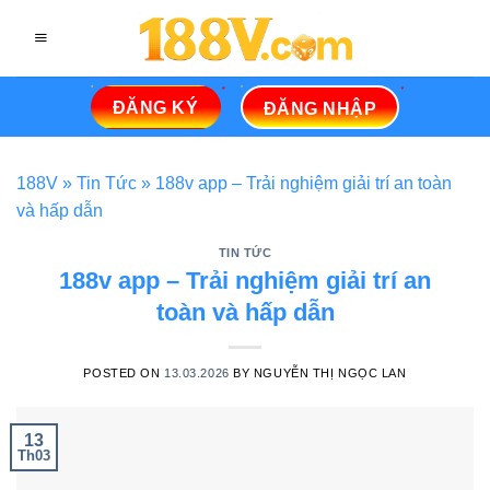
Skip
to
content
ĐĂNG KÝ
ĐĂNG NHẬP
188V
»
Tin Tức
»
188v app – Trải nghiệm giải trí an toàn
và hấp dẫn
TIN TỨC
188v app – Trải nghiệm giải trí an
toàn và hấp dẫn
POSTED ON
13.03.2026
BY
NGUYỄN THỊ NGỌC LAN
13
Th03