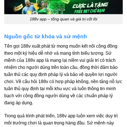
188v app – tổng quan và giá trị cốt lõi
Nguồn gốc từ khóa và sứ mệnh
Tên gọi 188v xuất phát từ mong muốn kết nối cộng đồng
theo một ký hiệu dễ nhớ và mang tính biểu tượng. Sứ
mệnh của 188v app là mang lại niềm vui giải trí có trách
nhiệm cho người dùng trên toàn cầu, đồng thời đảm bảo
tuân thủ các quy định pháp lý và bảo vệ quyền lợi người
chơi. Về câu hỏi 188v có hợp pháp không, nền tảng nỗ lực
tuân thủ quy định tại mỗi khu vực và luôn thông tin minh
bạch với cộng đồng người dùng về các chuẩn pháp lý
đang áp dụng.
Trong quá trình phát triển, 188v app luôn xem việc duy trì
môi trường chơi là quan trọng hàng đầu. Sứ mệnh này