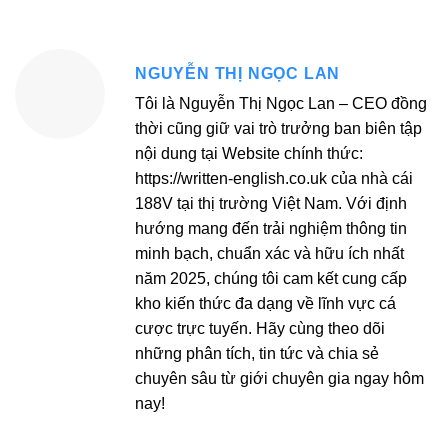
NGUYỄN THỊ NGỌC LAN
Tôi là Nguyễn Thị Ngọc Lan – CEO đồng
thời cũng giữ vai trò trưởng ban biên tập
nội dung tại Website chính thức:
https://written-english.co.uk của nhà cái
188V tại thị trường Việt Nam. Với định
hướng mang đến trải nghiệm thông tin
minh bạch, chuẩn xác và hữu ích nhất
năm 2025, chúng tôi cam kết cung cấp
kho kiến thức đa dạng về lĩnh vực cá
cược trực tuyến. Hãy cùng theo dõi
những phân tích, tin tức và chia sẻ
chuyên sâu từ giới chuyên gia ngay hôm
nay!