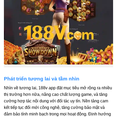
Phát triển tương lai và tầm nhìn
Nhìn về tương lai, 188v app đặt mục tiêu mở rộng ra nhiều
thị trường hơn nữa, nâng cao chất lượng game, và tăng
cường hợp tác nội dung với đối tác uy tín. Nền tảng cam
kết tiếp tục đổi mới công nghệ, tăng cường bảo mật và
đảm bảo tính minh bạch trong mọi hoạt động. Định hướng