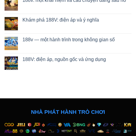
188v: một khái niệm và câu chuyện đằng sau nó
Khám phá 188V: điện áp và ý nghĩa
188v — một hành trình trong không gian số
188V: điện áp, nguồn gốc và ứng dụng
NHÀ PHÁT HÀNH TRÒ CHƠI